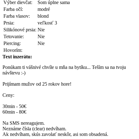
Výber dievčat:
Som úplne sama
Farba očí:
modré
Farba vlasov:
blond
Prsia:
veľkosť 3
Silikónové prsia:
Nie
Tetovanie:
Nie
Piercing:
Nie
Hovorím:
Text inzerátu:
Ponúkam ti vášnivé chvíle u mňa na bytíku... Teším sa na tvoju
návštevu :-)
Prijímam mužov od 25 rokov hore!
Ceny:
30min - 50€
60min - 80€
Na SMS nereagujem.
Neznáme čísla (clear) nedvíham.
Ak nedvíham, skús zavolať neskôr, asi som obsadená.