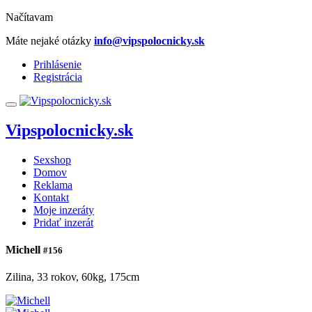
Načítavam
Máte nejaké otázky
info@vipspolocnicky.sk
Prihlásenie
Registrácia
Vipspolocnicky.sk
Sexshop
Domov
Reklama
Kontakt
Moje inzeráty
Pridať inzerát
Michell
#156
Zilina, 33 rokov, 60kg, 175cm