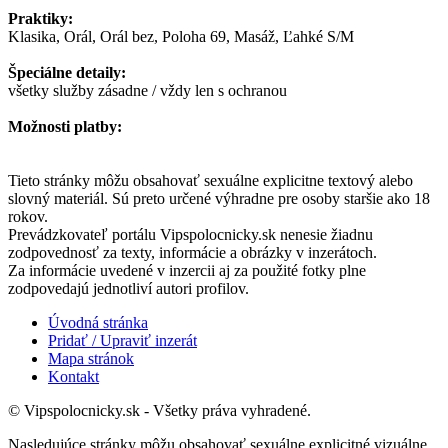
Praktiky:
Klasika, Orál, Orál bez, Poloha 69, Masáž, Ľahké S/M
Špeciálne detaily:
všetky služby zásadne / vždy len s ochranou
Možnosti platby:
Tieto stránky môžu obsahovať sexuálne explicitne textový alebo
slovný materiál. Sú preto určené výhradne pre osoby staršie ako 18
rokov.
Prevádzkovateľ portálu Vipspolocnicky.sk nenesie žiadnu
zodpovednosť za texty, informácie a obrázky v inzerátoch.
Za informácie uvedené v inzercii aj za použité fotky plne
zodpovedajú jednotliví autori profilov.
Úvodná stránka
Pridať / Upraviť inzerát
Mapa stránok
Kontakt
© Vipspolocnicky.sk - Všetky práva vyhradené.
Nasledujúce stránky môžu obsahovať sexuálne explicitné vizuálne