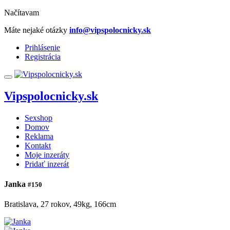
Načítavam
Máte nejaké otázky
info@vipspolocnicky.sk
Prihlásenie
Registrácia
Vipspolocnicky.sk
Sexshop
Domov
Reklama
Kontakt
Moje inzeráty
Pridať inzerát
Janka
#150
Bratislava, 27 rokov, 49kg, 166cm