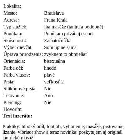
Lokalita:
Mesto:
Bratislava
Adresa:
Frana Krala
Typ služieb:
Iba masáže (tantra a podobné)
Ponúkam:
Ponúkam privát aj escort
Skúsenosti:
Začiatočníčka
Výber dievčat:
Som úplne sama
Úprava prirodzenia:
zvyknem to obmieňať
Orientácia:
bisexuálna
Farba očí:
hnedé
Farba vlasov:
plavé
Prsia:
veľkosť 2
Silikónové prsia:
Nie
Tetovanie:
Ano
Piercing:
Nie
Hovorím:
Text inzerátu:
Praktiky: hlboký orál, footjob, vyhonenie, masáže, prstovanie,
lízanie, vibrátor show a teraz novinka: poskytujem aj originál
tantrickú masáž!