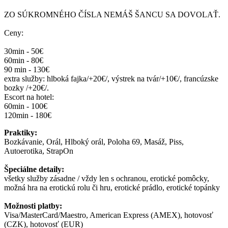
ZO SÚKROMNÉHO ČÍSLA NEMÁŠ ŠANCU SA DOVOLAŤ.
Ceny:
30min - 50€
60min - 80€
90 min - 130€
extra služby: hlboká fajka/+20€/, výstrek na tvár/+10€/, francúzske
bozky /+20€/.
Escort na hotel:
60min - 100€
120min - 180€
Praktiky:
Bozkávanie, Orál, Hlboký orál, Poloha 69, Masáž, Piss,
Autoerotika, StrapOn
Špeciálne detaily:
všetky služby zásadne / vždy len s ochranou, erotické pomôcky,
možná hra na erotickú rolu či hru, erotické prádlo, erotické topánky
Možnosti platby:
Visa/MasterCard/Maestro, American Express (AMEX), hotovosť
(CZK), hotovosť (EUR)